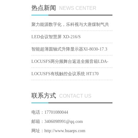
热点新闻
NEWS CENTER
聚力能源数字化，乐科视与大唐煤制气共
建智慧会议生态
LED会议智慧屏 XD-216/S
智能超薄圆轴式升降显示器XI-8030-17.3
LOCUSFS两分频舞台返送全频音箱LDA-
15M
LOCUSFS有线触控会议系统 HT170
联系方式
CONTACT US
电话：17701080044
邮箱：3406098991@qq.com
网址：
http://www.huaeps.com