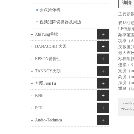
详情
会议摄像机
主要参
视频矩阵切换器及周边
双18寸
LF低频单
+
XhiYung希映
频率范围（
功率（AES/
+
DANACOID 大因
灵敏度(1w
最大声压级S
+
EPSON爱普生
标称阻抗
连接：3 x 
+
宽度（m
TANNOY天朗
高度（m
+
深度（m
方图FionTu
重量（k
+
KNF
上一个
+
PCR
下一个
+
Audio-Technica