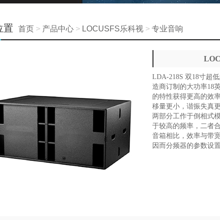
位置
首页
>
产品中心
>
LOCUSFS乐科视
>
专业音响
LO
LDA-218S 双1
造商订制的大功率18
的特性获得更高的效
移量更小，谐振失真
两部分工作于倒相式
于较高的频率，二者
音箱相比，效率与带
因而分频器的参数设