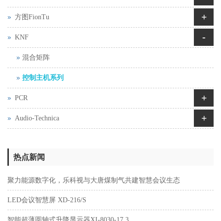
+
方图FionTu
-
KNF
混合矩阵
控制主机系列
+
PCR
+
Audio-Technica
热点新闻
聚力能源数字化，乐科视与大唐煤制气共建智慧会议生态
LED会议智慧屏 XD-216/S
智能超薄圆轴式升降显示器XI-8030-17.3