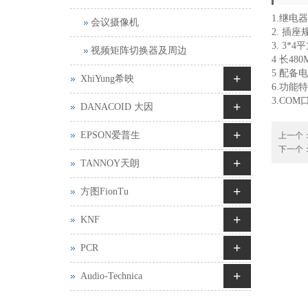
1.继电
会议摄像机
2. 插
3. 3*
视频矩阵切换器及周边
4 长480
5 配
+
XhiYung希映
6.功能
3.CO
+
DANACOID 大因
+
EPSON爱普生
上一个
下一个
+
TANNOY天朗
+
方图FionTu
+
KNF
+
PCR
+
Audio-Technica