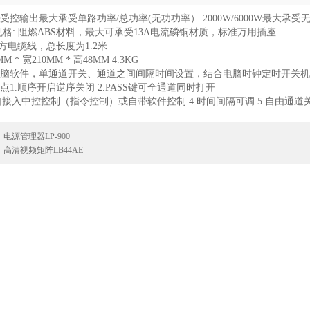
器受控输出最大承受单路功率/总功率(无功功率）:2000W/6000W最大承受
座规格: 阻燃ABS材料，最大可承受13A电流磷铜材质，标准万用插座
4平方电缆线，总长度为1.2米
MM * 宽210MM * 高48MM 4.3KG
备电脑软件，单通道开关、通道之间间隔时间设置，结合电脑时钟定时开关
特点1.顺序开启逆序关闭 2.PASS键可全通道同时打开
M口接入中控控制（指令控制）或自带软件控制 4.时间间隔可调 5.自由通道关闭 6
：
电源管理器LP-900
：
高清视频矩阵LB44AE