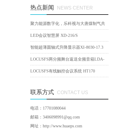
热点新闻
NEWS CENTER
聚力能源数字化，乐科视与大唐煤制气共
建智慧会议生态
LED会议智慧屏 XD-216/S
智能超薄圆轴式升降显示器XI-8030-17.3
LOCUSFS两分频舞台返送全频音箱LDA-
15M
LOCUSFS有线触控会议系统 HT170
联系方式
CONTACT US
电话：17701080044
邮箱：3406098991@qq.com
网址：
http://www.huaeps.com