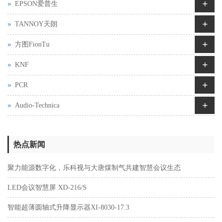
+
EPSON爱普生
+
TANNOY天朗
+
方图FionTu
+
KNF
+
PCR
+
Audio-Technica
热点新闻
聚力能源数字化，乐科视与大唐煤制气共建智慧会议生态
LED会议智慧屏 XD-216/S
智能超薄圆轴式升降显示器XI-8030-17.3