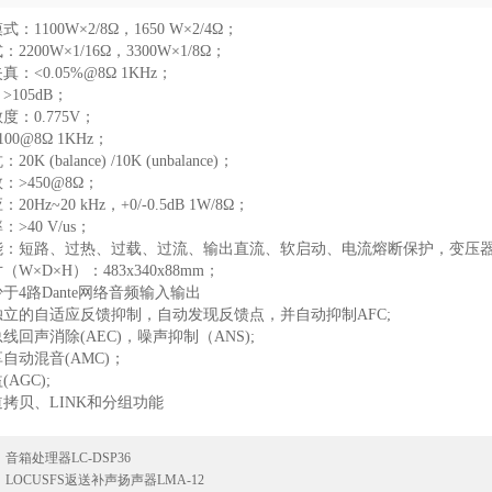
：1100W×2/8Ω，1650 W×2/4Ω；
2200W×1/16Ω，3300W×1/8Ω；
：<0.05%@8Ω 1KHz；
105dB；
度：0.775V；
00@8Ω 1KHz；
K (balance) /10K (unbalance)；
：>450@8Ω；
0Hz~20 kHz，+0/-0.5dB 1W/8Ω；
>40 V/us；
能：短路、过热、过载、过流、输出直流、软启动、电流熔断保护，变压
W×D×H）：483x340x88mm；
于4路Dante网络音频输入输出
立的自适应反馈抑制，自动发现反馈点，并自动抑制AFC;
线回声消除(AEC)，噪声抑制（ANS);
自动混音(AMC)；
AGC);
拷贝、LINK和分组功能
：
音箱处理器LC-DSP36
：
LOCUSFS返送补声扬声器LMA-12