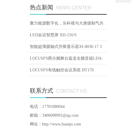
热点新闻
NEWS CENTER
聚力能源数字化，乐科视与大唐煤制气共
建智慧会议生态
LED会议智慧屏 XD-216/S
智能超薄圆轴式升降显示器XI-8030-17.3
LOCUSFS两分频舞台返送全频音箱LDA-
15M
LOCUSFS有线触控会议系统 HT170
联系方式
CONTACT US
电话：17701080044
邮箱：3406098991@qq.com
网址：
http://www.huaeps.com