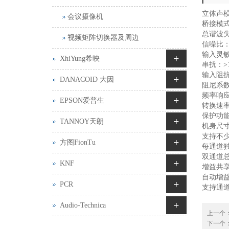
立体声模式
会议摄像机
桥接模式：
总谐波失真
视频矩阵切换器及周边
信噪比：>
输入灵敏
+
XhiYung希映
串扰：>1
输入阻抗：20
+
DANACOID 大因
阻尼系数
频率响应：2
+
EPSON爱普生
转换速率：
保护功
+
TANNOY天朗
机身尺寸（
支持不少
+
方图FionTu
每通道独
双通道总
+
KNF
增益共享
自动增益(
+
PCR
支持通道
+
Audio-Technica
上一个
下一个